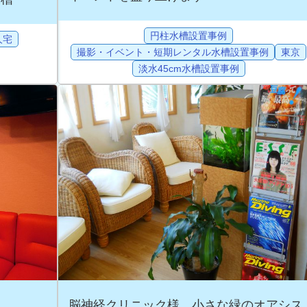
円柱水槽設置事例
人宅
撮影・イベント・短期レンタル水槽設置事例
東京
淡水45cm水槽設置事例
脳神経クリニック様 小さな緑のオアシス