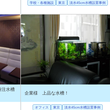
学校・各種施設
東京
淡水45cm水槽設置事例
特注水槽
企業様 上品な水槽！
オフィス
東京
淡水45cm水槽設置事例