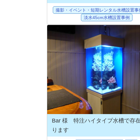
撮影・イベント・短期レンタル水槽設置事
淡水45cm水槽設置事例
Bar 様 特注ハイタイプ水槽で存
ります