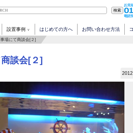
検索
設置事例
はじめての方へ
お問い合わせ方法
事場にて商談会[２]
商談会[２]
2012