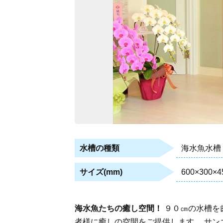
海水魚水槽
水槽の種類
600×300×4
サイズ(mm)
海水魚たちの癒し空間！
９０㎝の水槽を
者様に癒しの空間をご提供します。 サン