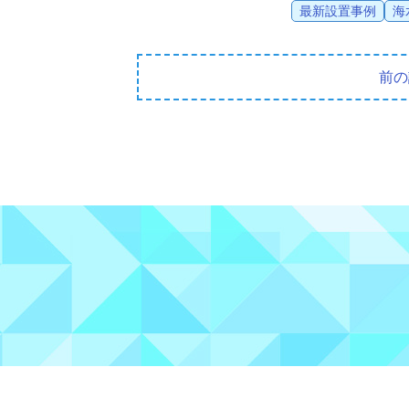
最新設置事例
海
前の