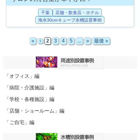
千葉
店舗・飲食店・ホテル
海水30cmキューブ水槽設置事例
«
2
3
4
5
...
»
最後 »
1
「オフィス」編
「病院・介護施設」編
「学校・各種施設」編
「店舗・ショールーム」編
「ご自宅」編